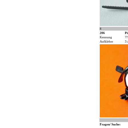
4
206
Pi
Kennung
??
Aufkleber
3 
Fragen/ Suche: