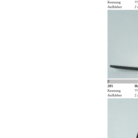
Kennung
??
Aufkleber
2 
3
205
H
Kennung
??
Aufkleber
2 