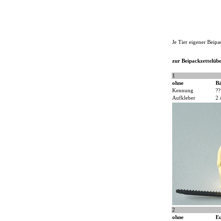
Je Tier eigener Beipa
zur Beipackzettelübe
1
ohne
B
Kennung
??
Aufkleber
2 
2
ohne
Eu