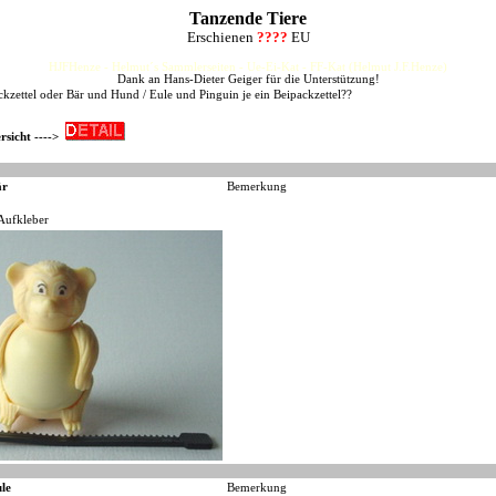
Tanzende Tiere
Erschienen
????
EU
HJFHenze - Helmut´s Sammlerseiten - Ue-Ei-Kat - FF-Kat (Helmut J.F.Henze)
Dank an Hans-Dieter Geiger für die Unterstützung!
ckzettel oder Bär und Hund / Eule und Pinguin je ein Beipackzettel??
rsicht ---->
är
Bemerkung
Aufkleber
le
Bemerkung