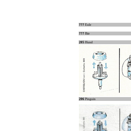
???
Eule
???
Bär
205
Hund
206
Pinguin