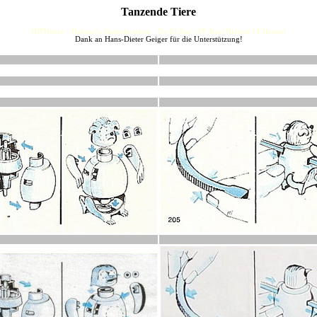
Tanzende Tiere
HJFHenze - Helmut´s Sammlerseiten - Ue-Ei-Kat - FF-Kat (Helmut J.F.Henze)
Dank an Hans-Dieter Geiger für die Unterstützung!