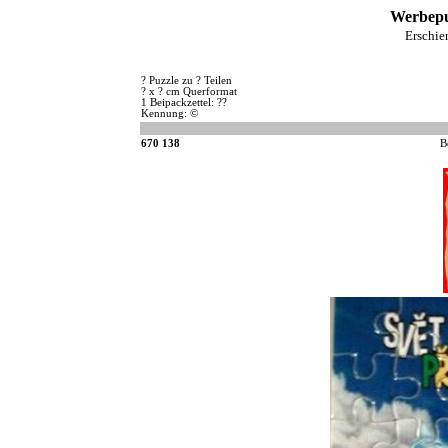
Werbepu
Erschi
? Puzzle zu ? Teilen
? x ? cm Querformat
1 Beipackzettel: ??
Kennung: ©
670 138
B