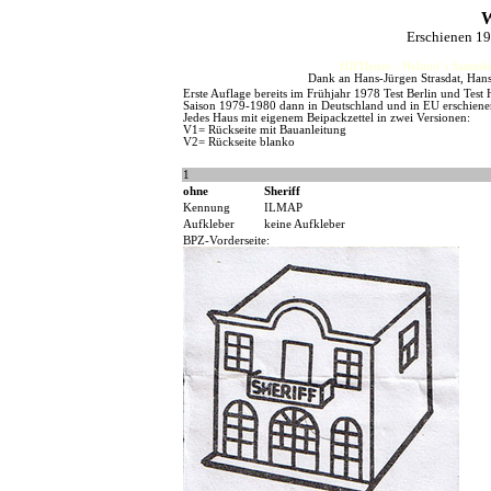
W
Erschienen 1
HJFHenze - Helmut´s Sammler
Dank an Hans-Jürgen Strasdat, Hans
Erste Auflage bereits im Frühjahr 1978 Test Berlin und Test 
Saison 1979-1980 dann in Deutschland und in EU erschiene
Jedes Haus mit eigenem Beipackzettel in zwei Versionen:
V1= Rückseite mit Bauanleitung
V2= Rückseite blanko
1
ohne
Sheriff
Kennung
ILMAP
Aufkleber
keine Aufkleber
BPZ-Vorderseite: