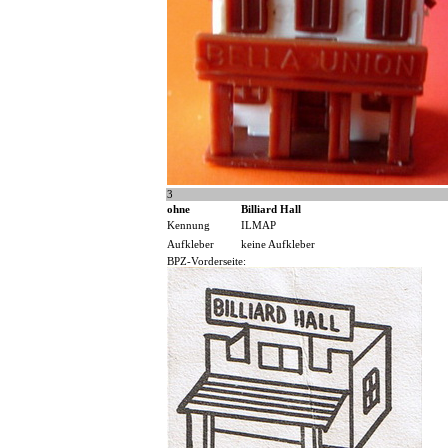
3
ohne
Billiard Hall
Kennung
ILMAP
Aufkleber
keine Aufkleber
BPZ-Vorderseite: