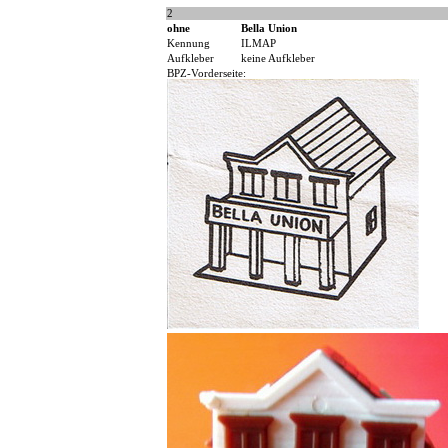
2
ohne
Bella Union
Kennung
ILMAP
Aufkleber
keine Aufkleber
BPZ-Vorderseite: