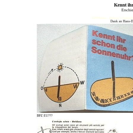
Kennt ih
Erschi
HJFHenze - Helmut´s Sammler
Dank an Hans-Di
BPZ EU???