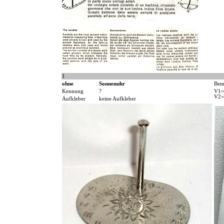
1
ohne
Sonnenuhr
Bem
Kennung
?
V1= 
V2= 
Aufkleber
keine Aufkleber