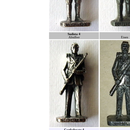
Sudista 4
Altsilber
Eisen
Confederate 4