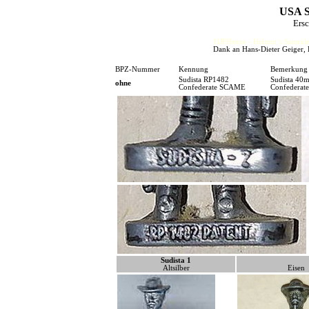
USA S
Ers
HJFHenze - Helmut´s Sammler
Dank an Hans-Dieter Geiger, 
BPZ-Nummer
Kennung
Bemerkung
Sudista RP1482
Sudista 40m
ohne
Confederate SCAME
Confederate
Sudista 1
Altsilber
Eisen