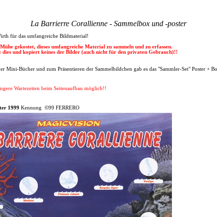
La Barrierre Corallienne - Sammelbox und -poster
irth für das umfangreiche Bildmaterial!
l Mühe gekostet, dieses umfangreiche Material zu sammeln und zu erfassen.
rt dies und kopiert keines der Bilder (auch nicht für den privaten Gebrauch)!!
 Mini-Bücher und zum Präsentieren der Sammelbildchen gab es das "Sammler-Set" Poster + Bo
ängere Wartezeiten beim Seitenaufbau möglich!!
ter 1999
Kennung ©99 FERRERO