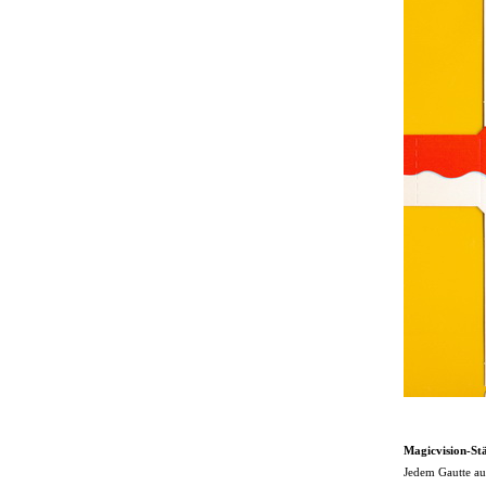
Magicvision-St
Jedem Gautte au