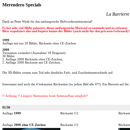
Merendero Specials
La Barrierre
Dank an Peter Wirth für das umfangreiche Heftvorderseitematerial!
Es hat sehr viel Mühe gekostet, dieses umfangreiche Material zu sammeln und zu erfassen.
Bitte respektiert dies und kopiert keines der Bilder (auch nicht für den privaten Gebrauch)!
1999
Auflage mit nur 20 Bilder, Rückseite ohne CE-Zeichen.
2000
Tiernamen verändert (Ausnahme 18 Dragonet)
30 Bilder
1. Auflage 2000 Rückseite ohne CE-Zeichen,
2. Auflage 2000 Rückseite mit CE-Zeichen,
Die 3D-Bilder weisen zum Teil sehr deutliche Farb- und Zuschnittunterschiede auf.
Interessant sind auch die 4 bekannten Rückseiten (zu jedem Bild alle 4??). Ein Hinweis auf di
!! Achtung !! Längere Wartezeiten beim Seitenaufbau möglich!!
01/30
Auflage
1999
Rückseite 1/2
Rückseit
Auflage
2000 ohne CE-Zeichen
Rückseite 1/2
Rückseit