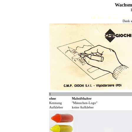
Wachsmal
HJFHenze - Helmut´s Sammler
Dank a
1
ohne
Malstifthalter
Kennung
"Männchen-Logo"
Aufkleber
keine Aufkleber