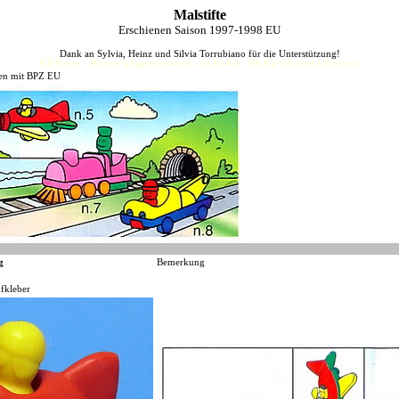
Malstifte
Erschienen Saison 1997-1998 EU
Dank an Sylvia, Heinz und Silvia Torrubiano für die Unterstützung!
HJFHenze - Helmut´s Sammlerseiten - Ue-Ei-Kat - FF-Kat (Helmut J.F.Henze)
ien mit BPZ EU
g
Bemerkung
fkleber