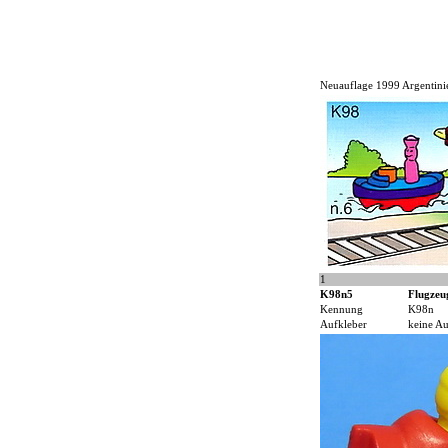
Neuauflage 1999 Argentin
1
K98n5
Flugzeu
Kennung
K98n
Aufkleber
keine Au