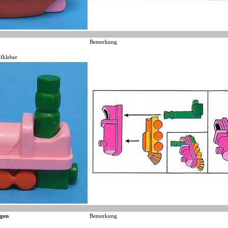
Bemerkung
fkleber
gen
Bemerkung