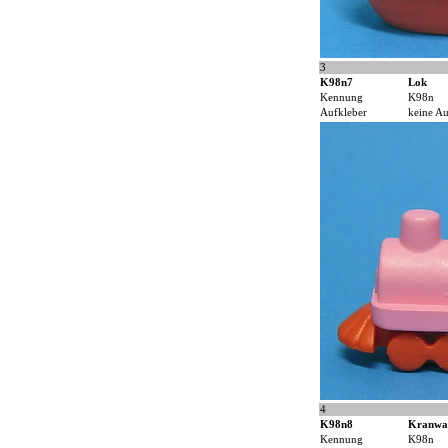
3
K98n7
Lok
Kennung
K98n
Aufkleber
keine Au
4
K98n8
Kranwa
Kennung
K98n