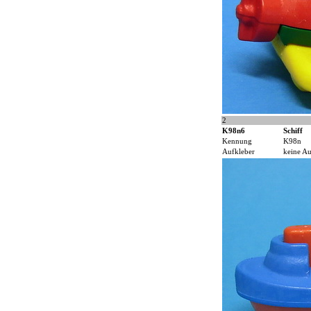
2
K98n6
Schiff
Kennung
K98n
Aufkleber
keine Au