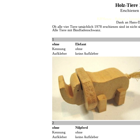
Holz-Tiere
Erschienen
HJFHenze - Helmut´s Sammler
Dank an Hans-Di
Ob alle vier Tiere tatsächlich 1978 erschienen sind ist nicht s
Alle Tiere mit Bindfadenschwanz.
1
ohne
Elefant
Kennung
ohne
Aufkleber
keine Aufkleber
2
ohne
Nilpferd
Kennung
ohne
Aufkleber
keine Aufkleber