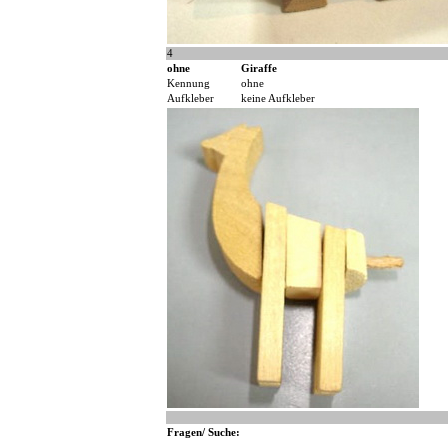
4
ohne
Giraffe
Kennung
ohne
Aufkleber
keine Aufkleber
Fragen/ Suche: