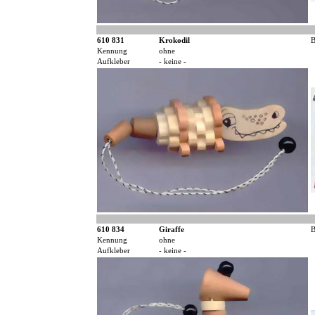
610 831
Krokodil
B
Kennung
ohne
Aufkleber
- keine -
610 834
Giraffe
B
Kennung
ohne
Aufkleber
- keine -