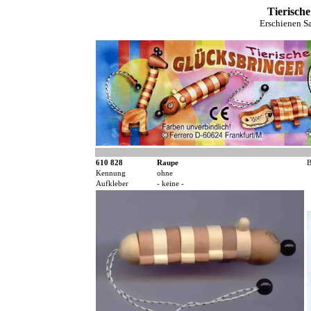
Tierische
Erschienen S
610 828
Raupe
B
Kennung
ohne
Aufkleber
- keine -