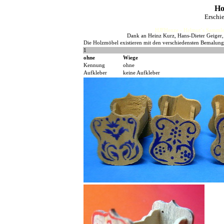
Ho
Erschi
HJFHenze - Helmut´s Sammler
Dank an Heinz Kurz, Hans-Dieter Geiger, 
Die Holzmöbel existieren mit den verschiedensten Bemalun
1
ohne
Wiege
Kennung
ohne
Aufkleber
keine Aufkleber