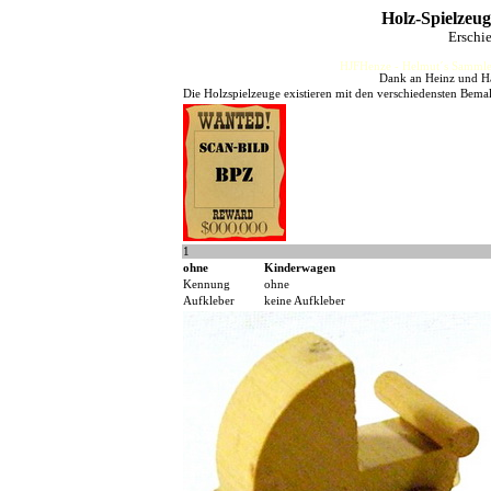
Holz-Spielzeu
Erschi
HJFHenze - Helmut´s Sammler
Dank an Heinz und Ha
Die Holzspielzeuge existieren mit den verschiedensten Bem
1
ohne
Kinderwagen
Kennung
ohne
Aufkleber
keine Aufkleber