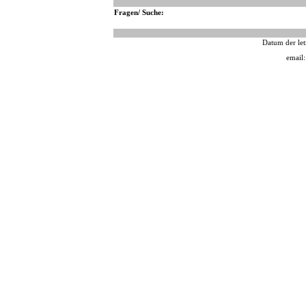
Fragen/ Suche:
Datum der let
email