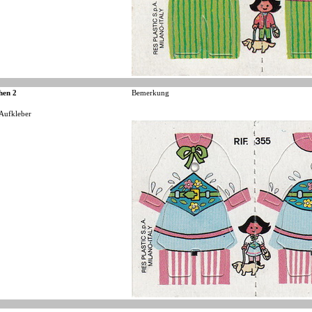
hen 2
Bemerkung
 Aufkleber