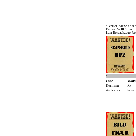
4 verschiedene Frisu
Ferrero Vollkörper
kein Beipackzettel b
1
ohne
Mädc
Kennung
RP
Aufkleber
keine