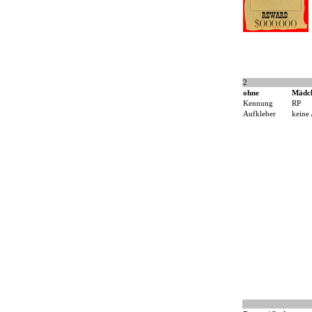
2
ohne
Mädc
Kennung
RP
Aufkleber
keine