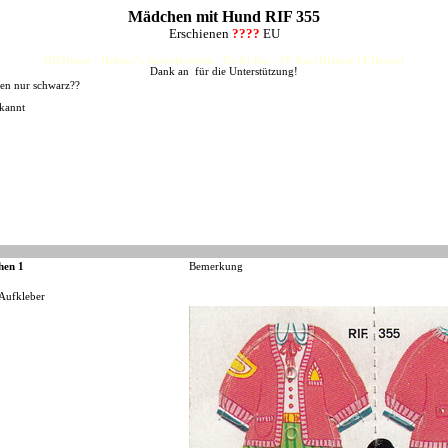
Mädchen mit Hund RIF 355
Erschienen
????
EU
HJFHenze - Helmut´s Sammlerseiten - Ue-Ei-Kat - FF-Kat (Helmut J.F.Henze)
Dank an für die Unterstützung!
ren nur schwarz??
ekannt
hen 1
Bemerkung
 Aufkleber