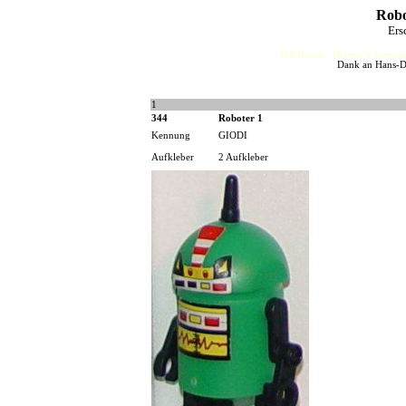
Robo
Ers
HJFHenze - Helmut´s Sammler
Dank an Hans-Di
1
344
Roboter 1
Kennung
GIODI
Aufkleber
2 Aufkleber