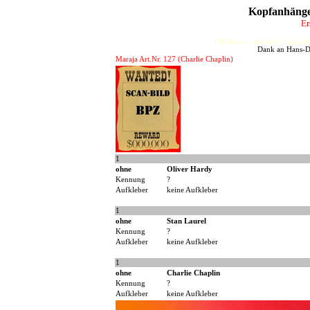
Kopfanhänge
Er
HJFHenze - Helmut´s Sammler
Dank an Hans-Di
Maraja Art.Nr. 127 (Charlie Chaplin)
1
ohne
Oliver Hardy
Kennung
?
Aufkleber
keine Aufkleber
1
ohne
Stan Laurel
Kennung
?
Aufkleber
keine Aufkleber
1
ohne
Charlie Chaplin
Kennung
?
Aufkleber
keine Aufkleber