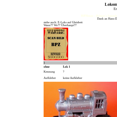
Lokomo
Er
HJFHenze - Helmut´s Sammler
Dank an Hans-Di
siehe auch: E-Loks auf Gleisbett
Wann?? Wo?? Überhaupt??
1
ohne
Lok 1
Kennung
?
Aufkleber
keine Aufkleber