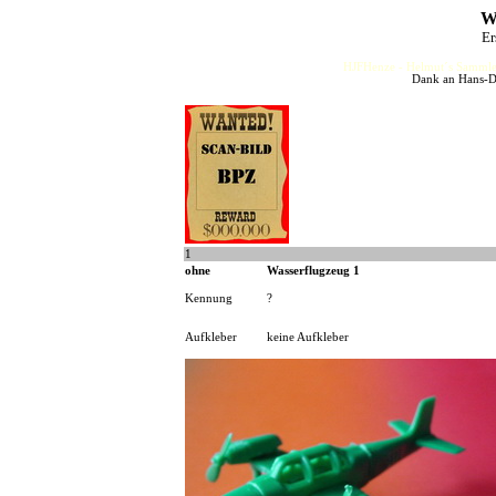
W
Er
HJFHenze - Helmut´s Sammler
Dank an Hans-Di
1
ohne
Wasserflugzeug 1
Kennung
?
Aufkleber
keine Aufkleber