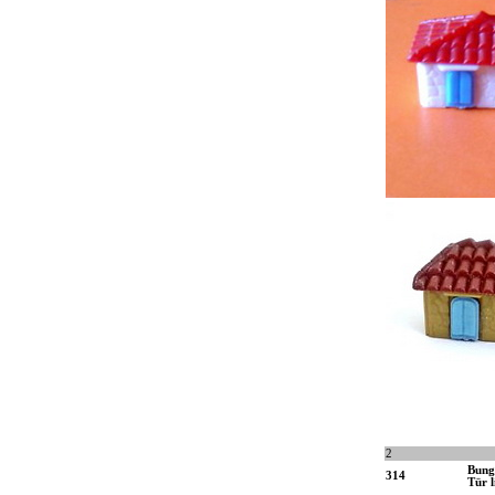
2
Bung
314
Tür l