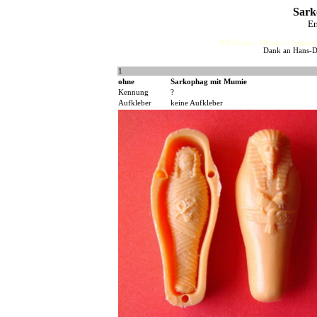
Sark
Er
HJFHenze - Helmut´s Sammler
Dank an Hans-Di
1
ohne
Sarkophag mit Mumie
Kennung
?
Aufkleber
keine Aufkleber