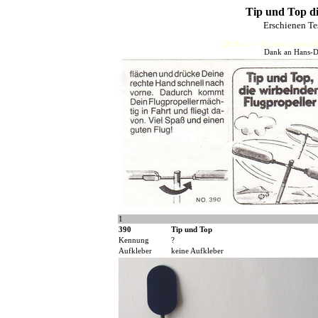
Tip und Top di
Erschienen Te
HJFHenze - Helmut´s Sammler
Dank an Hans-Di
1
390
Tip und Top
Kennung
?
Aufkleber
keine Aufkleber