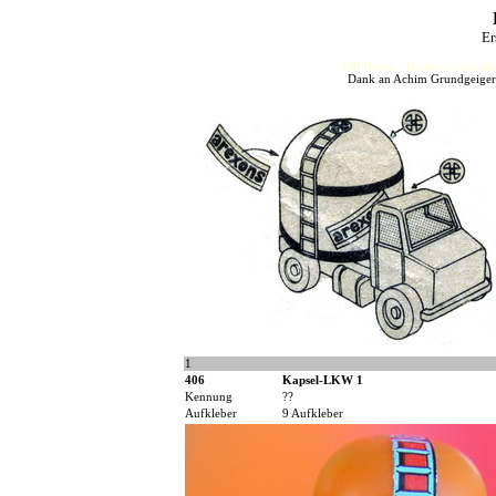
Er
HJFHenze - Helmut´s Sammler
Dank an Achim Grundgeiger u
1
406
Kapsel-LKW 1
Kennung
??
Aufkleber
9 Aufkleber