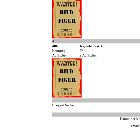
4
406
Kapsel-LKW 4
Kennung
??
Aufkleber
9 Aufkleber
Fragen/ Suche:
Datum der let
email