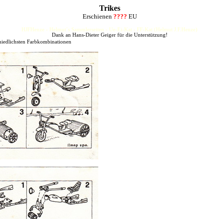
Trikes
Erschienen
????
EU
HJFHenze - Helmut´s Sammlerseiten - Ue-Ei-Kat - FF-Kat (Helmut J.F.Henze)
Dank an Hans-Dieter Geiger für die Unterstützung!
hiedlichsten Farbkombinationen