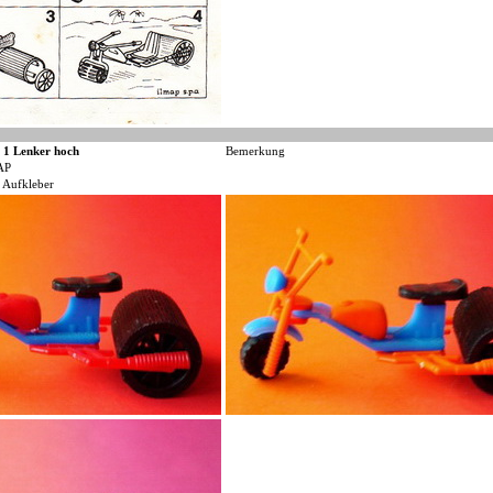
e 1 Lenker hoch
Bemerkung
AP
 Aufkleber