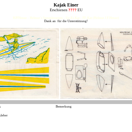
Kajak Einer
Erschienen
????
EU
HJFHenze - Helmut´s Sammlerseiten - Ue-Ei-Kat - FF-Kat (Helmut J.F.Henze)
Dank an für die Unterstützung!
k
Bemerkung
kleber