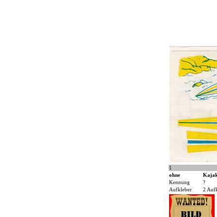
1
ohne
Kaja
Kennung
?
Aufkleber
2 Auf