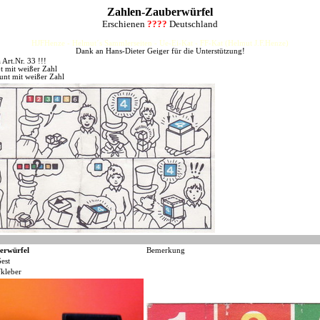
Zahlen-Zauberwürfel
Erschienen
????
Deutschland
HJFHenze - Helmut´s Sammlerseiten - Ue-Ei-Kat - FF-Kat (Helmut J.F.Henze)
Dank an Hans-Dieter Geiger für die Unterstützung!
rt.Nr. 33 !!!
t mit weißer Zahl
unt mit weißer Zahl
erwürfel
Bemerkung
est
kleber