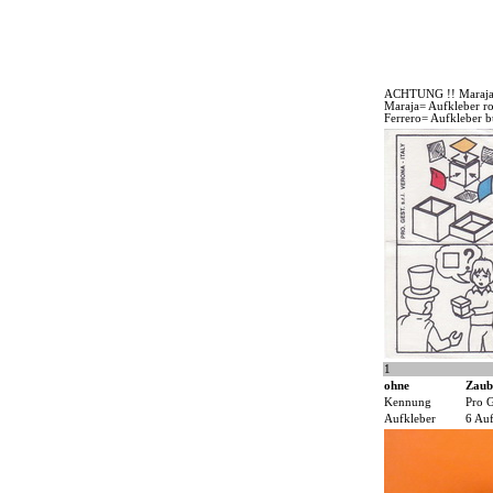
ACHTUNG !! Maraja A
Maraja= Aufkleber ro
Ferrero= Aufkleber b
1
ohne
Zaub
Kennung
Pro G
Aufkleber
6 Auf