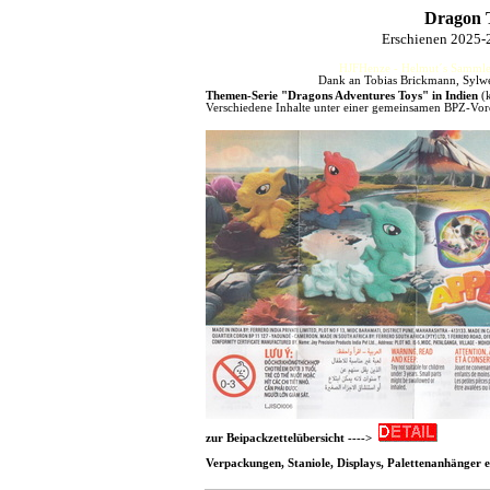
Dragon T
Erschienen 2025
HJFHenze - Helmut´s Sammler
Dank an Tobias Brickmann, Sylwe
Themen-Serie "Dragons Adventures Toys" in Indien
(
Verschiedene Inhalte unter einer gemeinsamen BPZ-Vord
zur Beipackzettelübersicht ---->
Verpackungen, Staniole, Displays, Palettenanhänger et