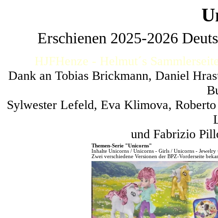
U
Erschienen 2025-2026 Deuts
HJFHenze - Helmut´s Sammlerseite
Dank an Tobias Brickmann, Daniel Hra
Bu
Sylwester Lefeld, Eva Klimova, Roberto F
und Fabrizio Pill
Themen-Serie "Unicorns"
Inhalte Unicorns / Unicorns - Girls / Unicorns - Jewelr
Zwei verschiedene Versionen der BPZ-Vorderseite beka