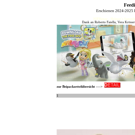
Feed
Erschienen 2024-2025 
HJFHenze - Helmut´s Sammler
Dank an Roberto Faiella, Vera Kröner
zur Beipackzettelübersicht ---->
1