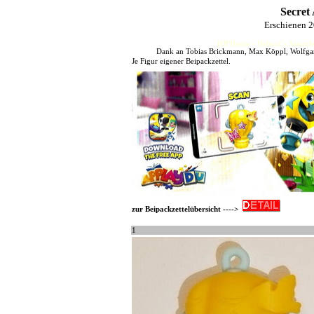
Secret
Erschienen 
HJFHenze - Helmut´s Sammler
Dank an Tobias Brickmann, Max Köppl, Wolfgang
Je Figur eigener Beipackzettel.
zur Beipackzettelübersicht ---->
1