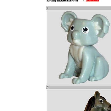
zur Beipackzettelübersicht ---->
1
2