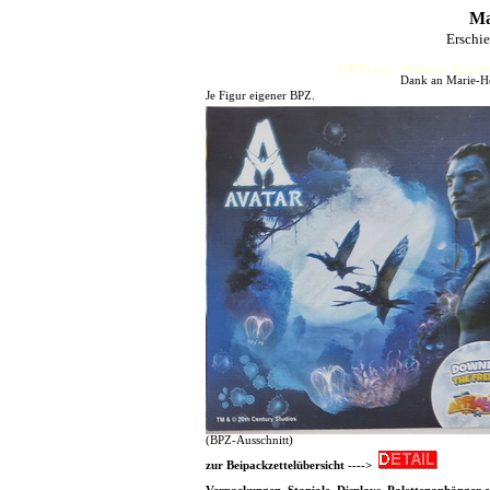
Ma
Erschi
HJFHenze - Helmut´s Sammler
Dank an Marie-He
Je Figur eigener BPZ.
(BPZ-Ausschnitt)
zur Beipackzettelübersicht ---->