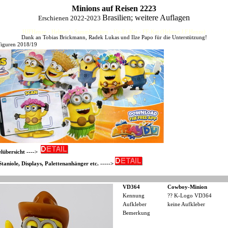
Minions auf Reisen 2223
Brasilien; weitere Auflagen
Erschienen 2022-2023
HJFHenze - Helmut´s Sammlerseiten - Ue-Ei-Kat - FF-Kat (Helmut J.F.Henze)
Dank an Tobias Brickmann, Radek Lukas und Ilze Papo für die Unterstützung!
Figuren 2018/19
lübersicht ---->
aniole, Displays, Palettenanhänger etc. ----->
VD364
Cowboy-Minion
Kennung
?? K-Logo VD364
Aufkleber
keine Aufkleber
Bemerkung