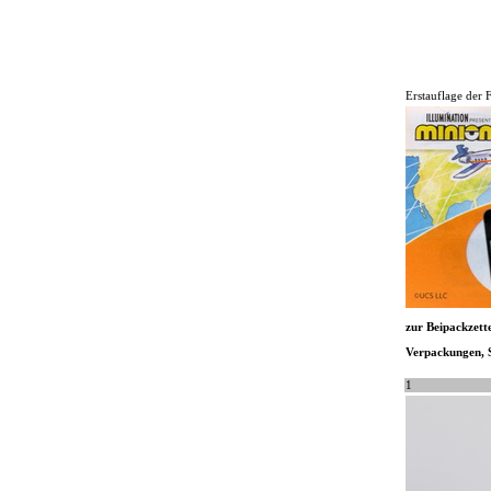
Erstauflage der 
zur Beipackzette
Verpackungen, St
1