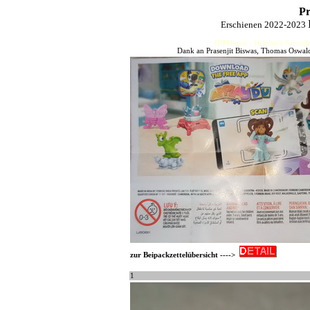
Pr
Erschienen 2022-2023
HJFHenze - Helmut´s Sammler
Dank an Prasenjit Biswas, Thomas Oswal
zur Beipackzettelübersicht ---->
1