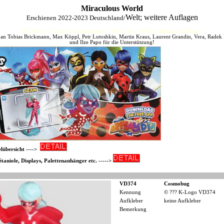
Miraculous World
Welt; weitere Auflagen
Erschienen 2022-2023 Deutschland/
HJFHenze - Helmut´s Sammlerseiten - Ue-Ei-Kat - FF-Kat (Helmut J.F.Henze)
an Tobias Brickmann, Max Köppl, Petr Lutoshkin, Martin Kraus, Laurent Grandin, Vera, Radek
und Ilze Papo für die Unterstützung!
lübersicht ---->
aniole, Displays, Palettenanhänger etc. ----->
VD374
Cosmobug
Kennung
© ??? K-Logo VD374
Aufkleber
keine Aufkleber
Bemerkung