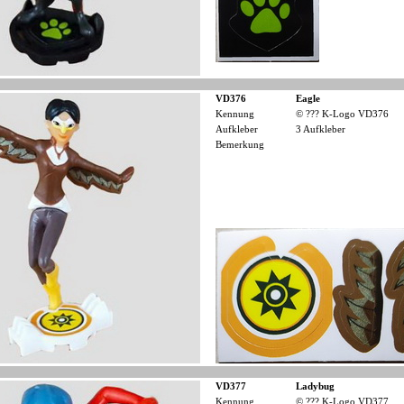
VD376
Eagle
Kennung
© ??? K-Logo VD376
Aufkleber
3 Aufkleber
Bemerkung
VD377
Ladybug
Kennung
© ??? K-Logo VD377