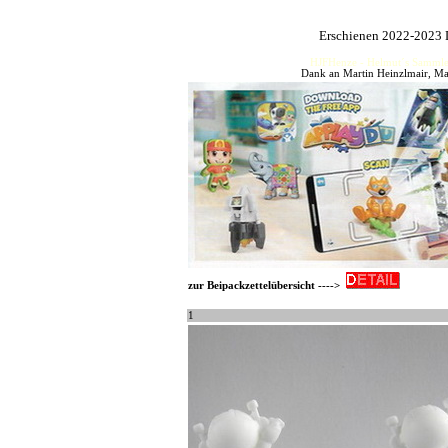
Erschienen 2022-2023 
HJFHenze - Helmut´s Sammler
Dank an Martin Heinzlmair, Ma
zur Beipackzettelübersicht ---->
1