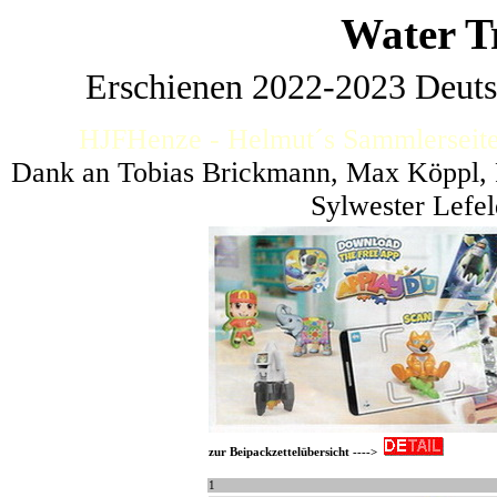
Water T
Erschienen 2022-2023 Deuts
HJFHenze - Helmut´s Sammlerseite
Dank an Tobias Brickmann, Max Köppl, F
Sylwester Lefel
zur Beipackzettelübersicht ---->
1