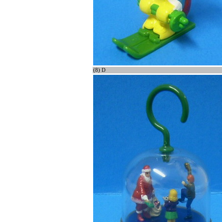
(8) D