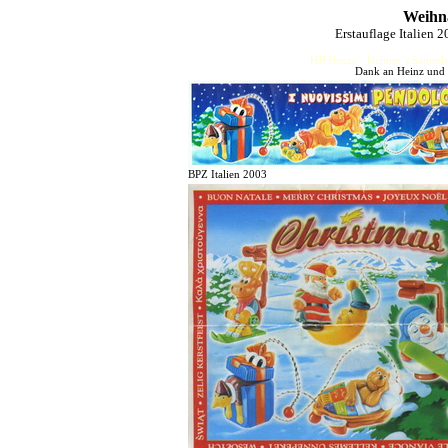
Weihn
Erstauflage Italien
HJFHenze - Helmut´s Sammler
Dank an Heinz und 
BPZ Italien 2003