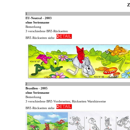
Z
1
EU-Neutral - 2003
ohne Serienname
Bemerkung
3 verschiedene BPZ-Rückseiten
BPZ-Rückseiten siehe
2
Brasilien - 2005
ohne Serienname
Bemerkung
3 verschiedene BPZ-Vorderseiten; Rückseiten Warnhinweise
BPZ-Rückseiten siehe