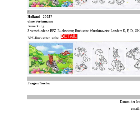
5
Holland - 2005?
ohne Serienname
Bemerkung
3 verschiedene BPZ-Rückseiten; Rückseite Warnhinweise Länder: E, F, D, U
BPZ-Rückseiten siehe
Fragen/ Suche:
Datum der let
email