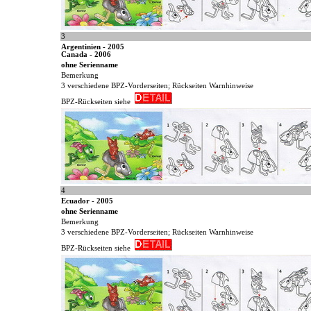
3
Argentinien - 2005
Canada - 2006
ohne Serienname
Bemerkung
3 verschiedene BPZ-Vorderseiten; Rückseiten Warnhinweise
BPZ-Rückseiten siehe
4
Ecuador - 2005
ohne Serienname
Bemerkung
3 verschiedene BPZ-Vorderseiten; Rückseiten Warnhinweise
BPZ-Rückseiten siehe