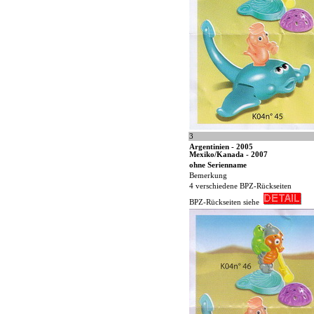
3
Argentinien - 2005
Mexiko/Kanada - 2007
ohne Serienname
Bemerkung
4 verschiedene BPZ-Rückseiten
BPZ-Rückseiten siehe