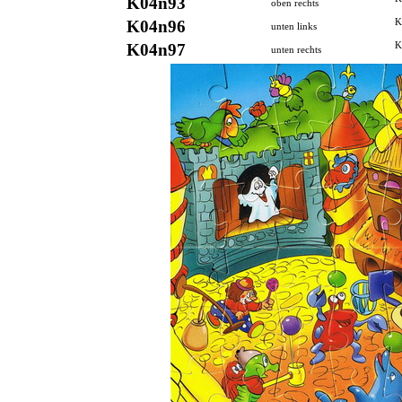
K04n93
oben rechts
K04n96
K
unten links
K04n97
K
unten rechts