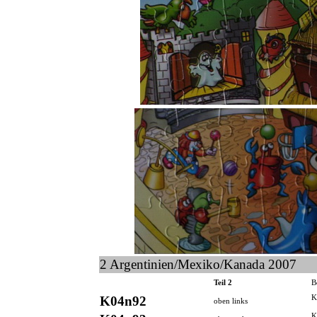
2 Argentinien/Mexiko/Kanada 2007
Teil 2
B
K04n92
K
oben links
K