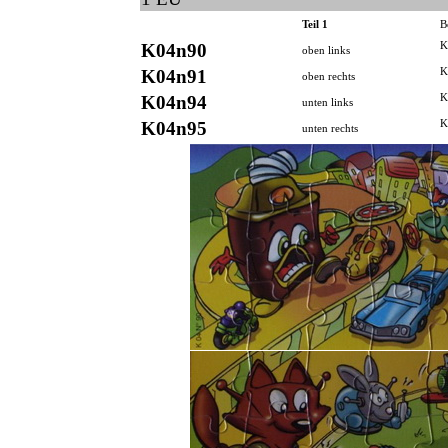
Teil 1
B
K04n90
K
oben links
K04n91
K
oben rechts
K04n94
K
unten links
K04n95
K
unten rechts