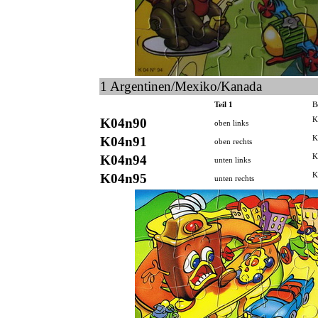
1 Argentinen/Mexiko/Kanada
Teil 1
B
K04n90
K
oben links
K04n91
K
oben rechts
K04n94
K
unten links
K04n95
K
unten rechts