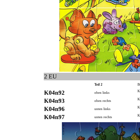
2 EU
Teil 2
B
K04n92
K
oben links
K04n93
K
oben rechts
K04n96
K
unten links
K04n97
K
unten rechts