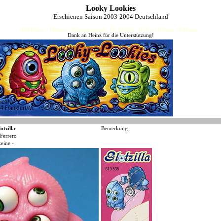
Looky Lookies
Erschienen Saison 2003-2004 Deutschland
HJFHenze - Helmut´s Sammlerseiten - Ue-Ei-Kat - FF-Kat (Helmut J.F.Henze)
Dank an Heinz für die Unterstützung!
otzilla
Bemerkung
Ferrero
keine -