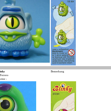
inky
Bemerkung
Ferrero
keine -