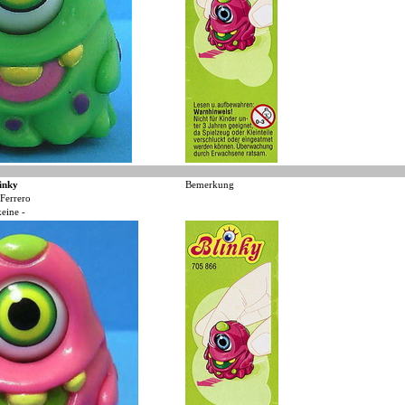
inky
Bemerkung
Ferrero
keine -