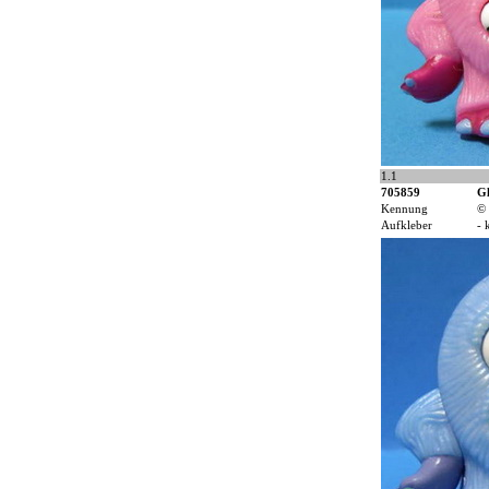
1.1
705859
Gl
Kennung
© 
Aufkleber
- 