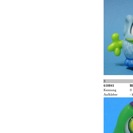
3
610841
Bl
Kennung
© 
Aufkleber
- 