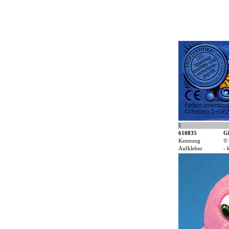
1
610835
Gl
Kennung
© 
Aufkleber
- 