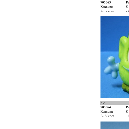
705863
Pu
Kennung
© 
Aufkleber
- 
2.2
705864
Pu
Kennung
© 
Aufkleber
- 