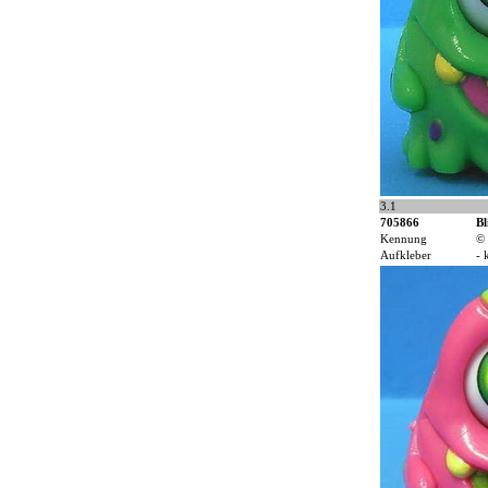
3.1
705866
Bl
Kennung
© 
Aufkleber
- 