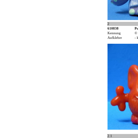
2
610838
Pu
Kennung
© 
Aufkleber
- 
2.1