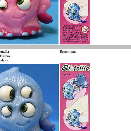
otzilla
Bemerkung
Ferrero
keine -