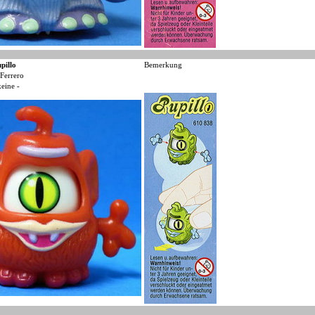
pillo
Bemerkung
Ferrero
keine -