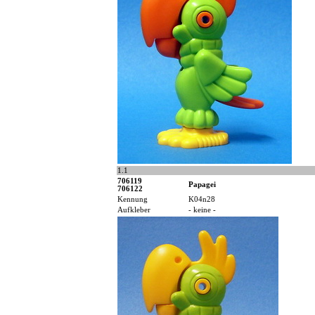
1.1
706119
Papagei
706122
Kennung
K04n28
Aufkleber
- keine -