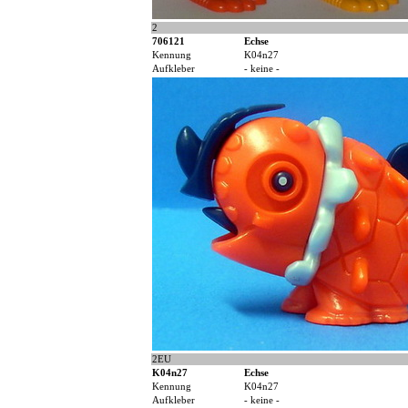
2
706121
Echse
Kennung
K04n27
Aufkleber
- keine -
2EU
K04n27
Echse
Kennung
K04n27
Aufkleber
- keine -