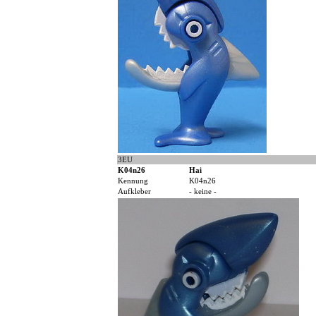
3EU
K04n26
Hai
Kennung
K04n26
Aufkleber
- keine -