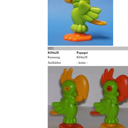
1EU
K04n28
Papagei
Kennung
K04n28
Aufkleber
- keine -