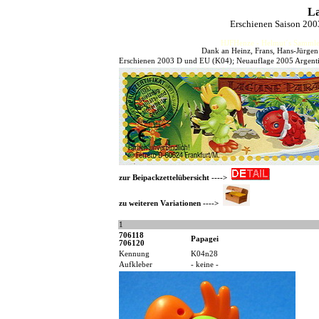
La
Erschienen Saison 200
HJFHenze - Helmut´s Sammler
Dank an Heinz, Frans, Hans-Jürgen 
Erschienen 2003 D und EU (K04); Neuauflage 2005 Argentin
zur Beipackzettelübersicht ---->
zu weiteren Variationen ---->
1
706118
Papagei
706120
Kennung
K04n28
Aufkleber
- keine -