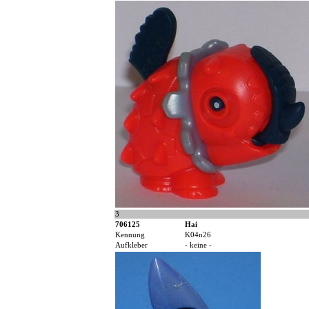
3
706125
Hai
Kennung
K04n26
Aufkleber
- keine -