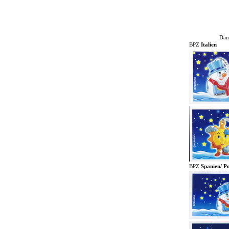
Dank
BPZ
Italien
BPZ
Spanien/ P