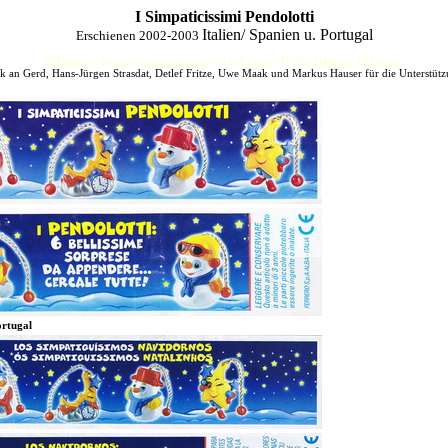
I Simpaticissimi Pendolotti
Italien/ Spanien u. Portugal
Erschienen 2002-2003
HJFHenze - Helmut´s Sammlerseiten - Ue-Ei-Kat - FF-Kat (Helmut J.F.Henze)
 an Gerd, Hans-Jürgen Strasdat, Detlef Fritze, Uwe Maak und Markus Hauser für die Unterstüt
ortugal