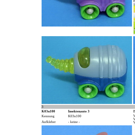
B
3
K03n100
Insektenauto 3
B
V
Kennung
K03n100
V
Aufkleber
- keine -
V