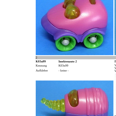
2
K03n99
Insektenauto 2
B
V
Kennung
K03n99
V
Aufkleber
- keine -
V