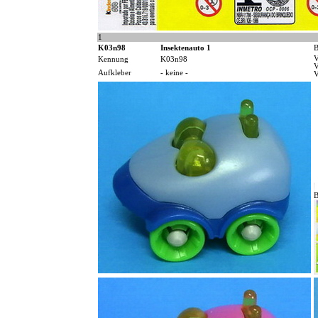
1
K03n98
Insektenauto 1
B
V
Kennung
K03n98
V
Aufkleber
- keine -
V
B