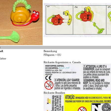
6
oß
Bemerkung
FDiguren = EU
kleber
Rückseite Argentinien u. Canada
Rückseite Brasilien