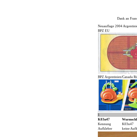
Dank an Frans
Neuauflage 2004 Argentini
BPZ EU
BPZ Argentinien/Canada Rü
1
K03n47
Wurmschl
Kennung
K03n47
Aufkleber
keine Auf