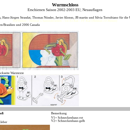
Wurmschloss
Erschienen Saison 2002-2003 EU; Neuauflagen
, Hans-Jürgen Strasdat, Thomas Nüssler, Javier Alonso, JB martin und Silvia Torrubiano für die 
HJFHenze - Helmut´s Sammlerseiten - Ue-Ei-Kat - FF-Kat (Helmut J.F.Henze)
en/Brasilien und 2006 Canada
ckseite Warntexte
oß
Bemerkung
V1= Schneckenhaus rot
V2= Schneckenhaus gelb
kleber