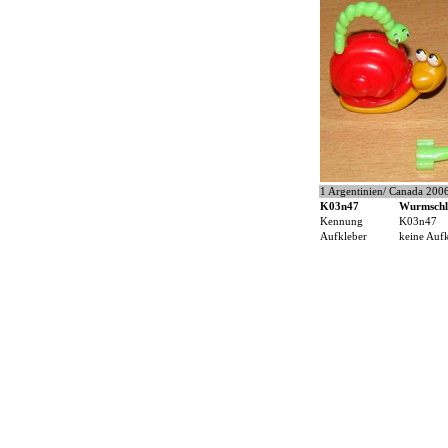
1 Argentinien/ Canada 200
K03n47
Wurmschl
Kennung
K03n47
Aufkleber
keine Auf