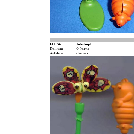
610 747
Totenkopf
Kennung
© Ferrero
Aufkleber
- keine -