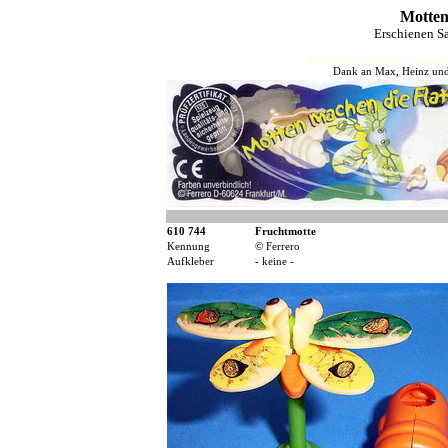
Motten
Erschienen S
HJFHenze - Helmut´s Sammler
Dank an Max, Heinz und 
610 744
Fruchtmotte
Kennung
© Ferrero
Aufkleber
- keine -