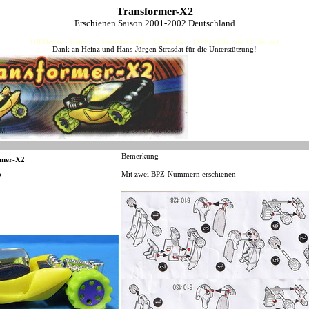
Transformer-X2
Erschienen Saison 2001-2002 Deutschland
HJFHenze - Helmut´s Sammlerseiten - Ue-Ei-Kat - FF-Kat (Helmut J.F.Henze)
Dank an Heinz und Hans-Jürgen Strasdat für die Unterstützung!
Bemerkung
rmer-X2
o
Mit zwei BPZ-Nummern erschienen