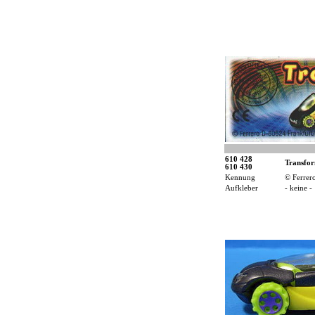
610 428
Transfo
610 430
Kennung
© Ferrer
Aufkleber
- keine -