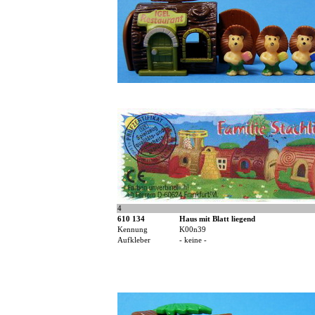
4
610 134
Haus mit Blatt liegend
Kennung
K00n39
Aufkleber
- keine -