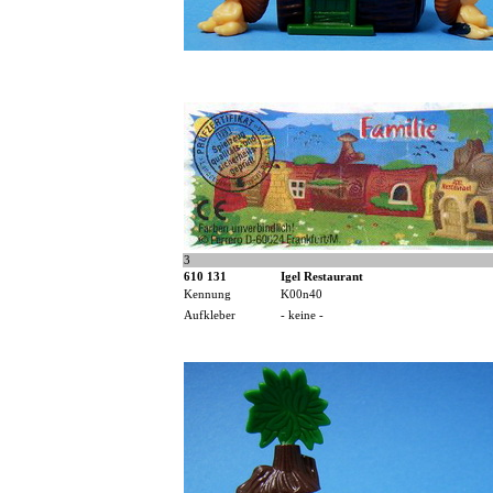
3
610 131
Igel Restaurant
Kennung
K00n40
Aufkleber
- keine -