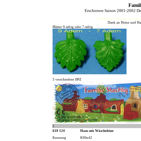
Famil
Erschienen Saison 2001-2002 Deu
HJFHenze - Helmut´s Sammler
Dank an Heinz und Han
Blätter 9-ädrig oder 7-ädrig
5 verschiedene BPZ
1
610 124
Haus mit Wäscheleine
Kennung
K00n42