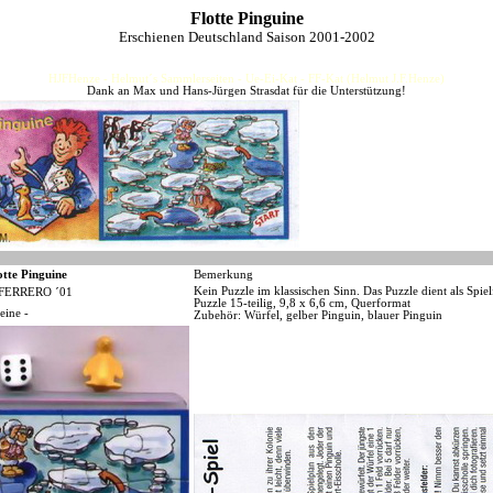
Flotte Pinguine
Erschienen Deutschland Saison 2001-2002
HJFHenze - Helmut´s Sammlerseiten - Ue-Ei-Kat - FF-Kat (Helmut J.F.Henze)
Dank an Max und Hans-Jürgen Strasdat für die Unterstützung!
otte Pinguine
Bemerkung
Kein Puzzle im klassischen Sinn. Das Puzzle dient als Spiel
FERRERO ´01
Puzzle 15-teilig, 9,8 x 6,6 cm, Querformat
eine -
Zubehör: Würfel, gelber Pinguin, blauer Pinguin