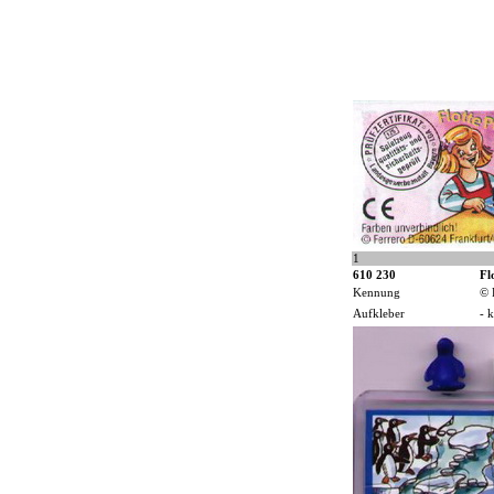
1
610 230
Fl
Kennung
© 
Aufkleber
- k